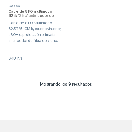
Cables
Cable de 8 FO multimodo
62.5/125 c/ antirroedor de
fibra de vidrio
Cable de 8 FO Multimodo
62.5/125 (OM1), exterior/interior,
LSOH c/protección primaria
antirroedor de fibra de vidrio.
SKU: n/a
Mostrando los 9 resultados
Brands Carousel