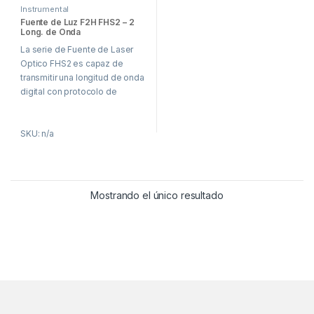
Instrumental
Fuente de Luz F2H FHS2 – 2
Long. de Onda
La serie de Fuente de Laser
Optico FHS2 es capaz de
transmitir una longitud de onda
digital con protocolo de
encriptación.
SKU: n/a
Mostrando el único resultado
Brands Carousel