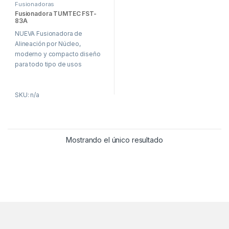
Fusionadoras
Fusionadora TUMTEC FST-
83A
NUEVA Fusionadora de
Alineación por Núcleo,
moderno y compacto diseño
para todo tipo de usos
SKU: n/a
Mostrando el único resultado
Brands Carousel