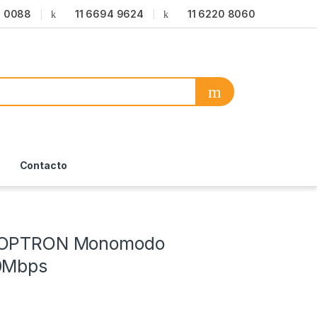
6 0088
11 6694 9624
11 6220 8060
Contacto
 OPTRON Monomodo
0Mbps