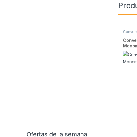
Prod
Conver
Conve
Monom
Brands Carousel
Ofertas de la semana