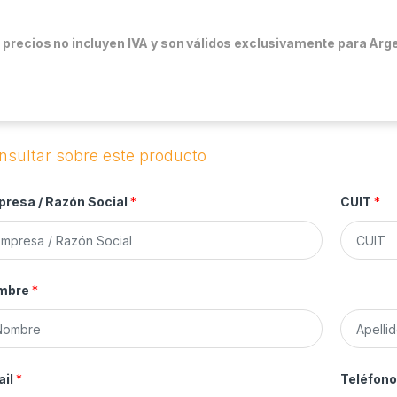
 precios no incluyen IVA y son válidos exclusivamente para Arge
resa / Razón Social
*
CUIT
*
mbre
*
A
p
ail
*
Teléfon
e