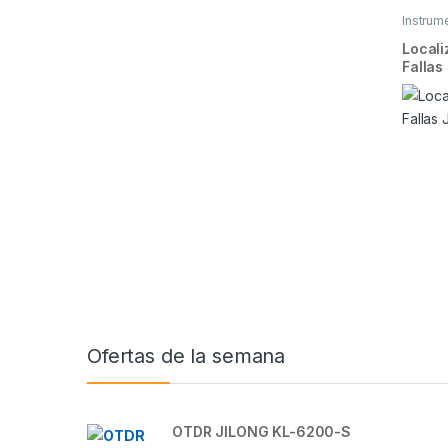
Instrum
Locali
Falla
Brands Carousel
Ofertas de la semana
OTDR JILONG KL-6200-S