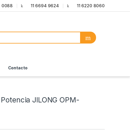
6 0088
11 6694 9624
11 6220 8060
Contacto
 Potencia JILONG OPM-