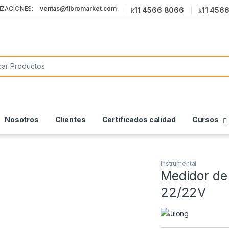
ventas@fibromarket.com
11 4566 8066
11 456
or:
Nosotros
Clientes
Certificados calidad
Cursos
Instrumental
Medidor de
22/22V