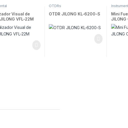
ental
OTDRs
Instrument
zador Visual de
OTDR JILONG KL-6200-S
Mini Fue
s JILONG VFL-22M
JILONG