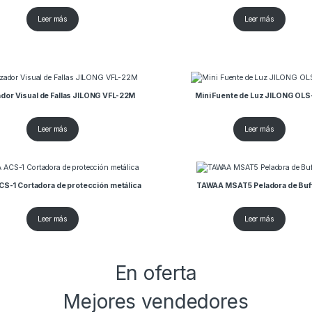
Leer más
Leer más
ador Visual de Fallas JILONG VFL-22M
Mini Fuente de Luz JILONG OLS
Leer más
Leer más
S-1 Cortadora de protección metálica
TAWAA MSAT5 Peladora de Buf
Leer más
Leer más
En oferta
Mejores vendedores