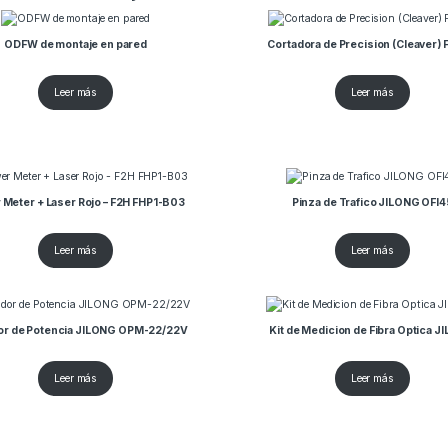
ODFW de montaje en pared
Cortadora de Precision (Cleaver)
Leer más
Leer más
 Meter + Laser Rojo – F2H FHP1-B03
Pinza de Trafico JILONG OFI4
Leer más
Leer más
or de Potencia JILONG OPM-22/22V
Kit de Medicion de Fibra Optica 
Leer más
Leer más