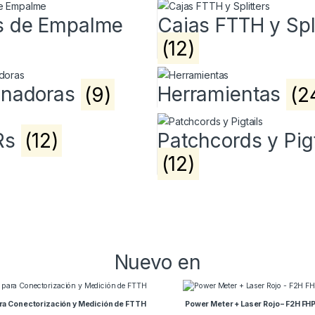
s de Empalme
Cajas FTTH y Spl
(12)
onadoras
(9)
Herramientas
(2
Rs
(12)
Patchcords y Pigt
(12)
Nuevo en
ara Conectorización y Medición de FTTH
Power Meter + Laser Rojo – F2H FH