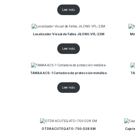
Leer más
Localizador Visual de Fallas JILONG VFL-22M
Mi
Leer más
TAWAA ACS-1 Cortadora de protección metálica
TA
Leer más
OTDR ACUTEQ ATO-750-D28 SM
Caja 