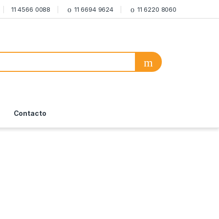
11 4566 0088
11 6694 9624
11 6220 8060
Contacto