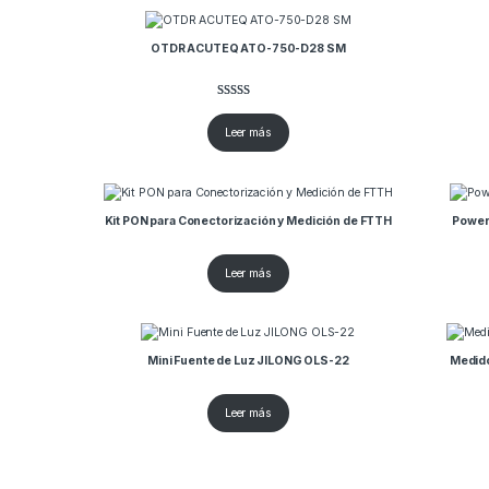
OTDR ACUTEQ ATO-750-D28 SM
Valorado
1
con
4.00
Leer más
de 5 en
base a
valoració
n de un
cliente
Kit PON para Conectorización y Medición de FTTH
Power
Leer más
Mini Fuente de Luz JILONG OLS-22
Medid
Leer más