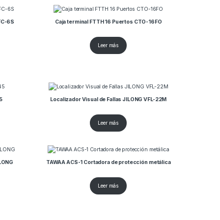
 FC-6S
Caja terminal FTTH 16 Puertos CTO-16FO
Leer más
5
Localizador Visual de Fallas JILONG VFL-22M
Leer más
JILONG
TAWAA ACS-1 Cortadora de protección metálica
Leer más