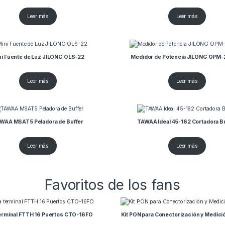
Leer más
Leer más
ni Fuente de Luz JILONG OLS-22
Medidor de Potencia JILONG OPM-
Leer más
Leer más
WAA MSAT5 Peladora de Buffer
TAWAA Ideal 45-162 Cortadora B
Leer más
Leer más
Favoritos de los fans
terminal FTTH 16 Puertos CTO-16FO
Kit PON para Conectorización y Medici