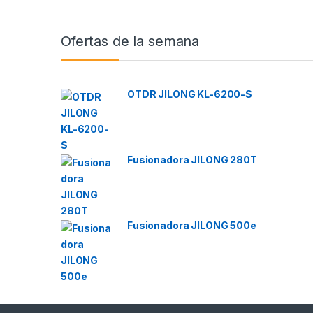
Brands Carousel
Ofertas de la semana
OTDR JILONG KL-6200-S
Fusionadora JILONG 280T
Fusionadora JILONG 500e