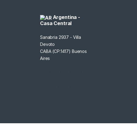
Argentina -
Casa Central
Sanabria 2937 - Villa
Devoto
CABA (CP:1417) Buenos
Aires
+54 9 11
4566 8066
+54 9 11
6694 9624
+54 9 11
6220 8060
ventas@fibromarket.c
om