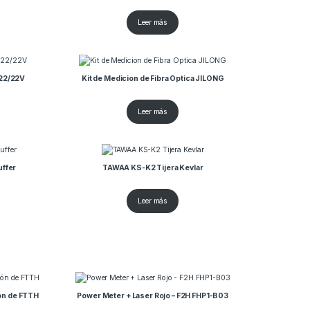
Leer más
22/22V
Kit de Medicion de Fibra Optica JILONG
Leer más
uffer
TAWAA KS-K2 Tijera Kevlar
Leer más
ón de FTTH
Power Meter + Laser Rojo – F2H FHP1-B03