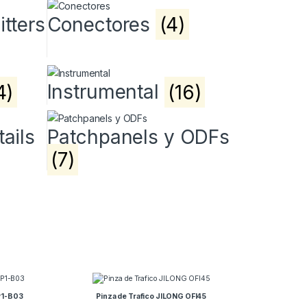
itters
Conectores
(4)
4)
Instrumental
(16)
ails
Patchpanels y ODFs
(7)
P1-B03
Pinza de Trafico JILONG OFI45