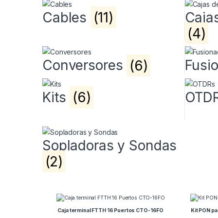
Cables
(11)
Caja
(4)
Conversores
(6)
Fusi
Kits
(6)
OTD
Sopladoras y Sondas
(2)
Caja terminal FTTH 16 Puertos CTO-16FO
Kit PON p