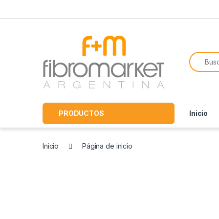
Skip to navigation
Skip to content
Search f
PRODUCTOS
Inicio
Inicio
Página de inicio