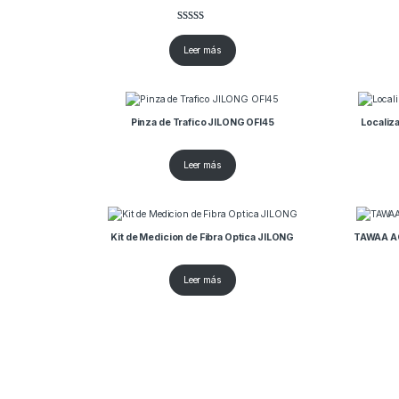
Valorado
1
con
4.00
Leer más
de 5 en
base a
valoració
n de un
cliente
Pinza de Trafico JILONG OFI45
Localiz
Leer más
Kit de Medicion de Fibra Optica JILONG
TAWAA AC
Leer más