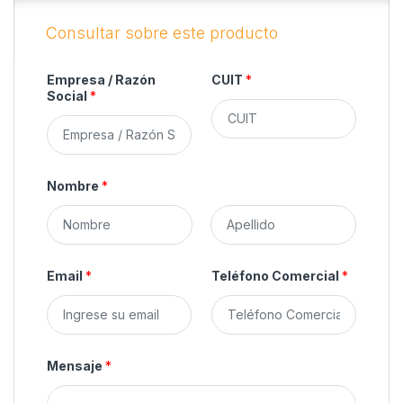
Empresa / Razón
CUIT
*
Social
*
Nombre
*
N
A
o
p
Email
*
Teléfono Comercial
*
m
e
b
l
r
l
e
i
d
o
Mensaje
*
s